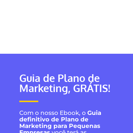
Como melhorar a geração de leads 2023
Novembro 23, 2022
[DOWNLOAD GRATUITO] Como melhorar a geração
de leads 2023 Transforme seu marketing digital
em uma máquina de geração direta de...
Continue lendo
Guia de Plano de
Marketing,
GRÁTIS!
Com o nosso Ebook, o
Guia
definitivo de Plano de
Marketing para Pequenas
Empresas
você terá as