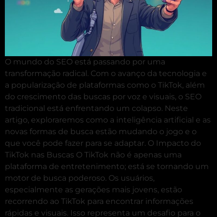
O mundo do SEO está passando por uma
transformação radical. Com o avanço da tecnologia e
a popularização de plataformas como o TikTok, além
do crescimento das buscas por voz e visuais, o SEO
tradicional está enfrentando um colapso. Neste
artigo, exploraremos como a inteligência artificial e as
novas formas de busca estão mudando o jogo e o
que você pode fazer para se adaptar. O Impacto do
TikTok nas Buscas O TikTok não é apenas uma
plataforma de entretenimento; está se tornando um
motor de busca poderoso. Os usuários,
especialmente as gerações mais jovens, estão
recorrendo ao TikTok para encontrar informações
rápidas e visuais. Isso representa um desafio para o