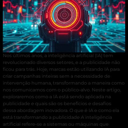
Nos últimos anos, a inteligência artificial (IA) tem
revolucionado diversos setores, e a publicidade não
ficou para trás. Hoje, marcas estão utilizando IA para
criar campanhas inteiras sem a necessidade de
intervenção humana, transformando a maneira como
nos comunicamos com o público-alvo. Neste artigo,
exploraremos como a IA está sendo aplicada na
publicidade e quais são os benefícios e desafios
dessa abordagem inovadora. O que é IA e como ela
está transformando a publicidade A inteligência
artificial refere-se a sistemas ou máquinas que