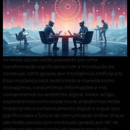
As redes sociais estão passando por uma
transformação significativa com a introdução de
conteúdo 100% gerado por Inteligência Artificial (IA).
Essa mudança está redefinindo a maneira como
interagimos, consumimos informações e nos
comportamos no ambiente digital. Neste artigo,
exploraremos como essas novas plataformas estão
impactando o comportamento digital e o que isso
significa para o futuro da comunicação online. O que
são redes sociais com conteúdo gerado por IA? As
redes sociais com conteúdo gerado por IA são