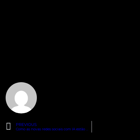
experiências e conhecimentos.
As ferramentas digitais do futuro estão aqui para ficar,
automação criativa é uma das principais tendências q
moldando o design e o conteúdo. Ao abraçar essas in
pode não apenas melhorar sua eficiência e criativid
se destacar em um mercado cada vez mais competitiv
oportunidade de explorar essas ferramentas e descob
podem transformar seu trabalho. Deixe um comentári
compartilhando suas experiências com automação cri
inscreva-se em nossa newsletter para receber mais 
este diretamente em sua caixa de entrada!
Walter Araujo
PREVIOUS
Como as novas redes sociais com IA estão mudando o comportamento digital