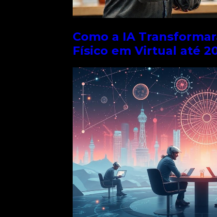
ados.
niformes.
Como a IA Transformar
dos e
Físico em Virtual até 2
, é essencial
tecnologias.
tar novas
omação criativa
para
cações em
ferramentas e
 para trocar