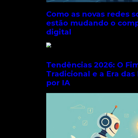
Como as novas redes so
 e a
ue estão
estão mudando o com
ovações, você
digital
ade, mas também
o. Não perca a
rir como elas
o abaixo
ativa ou
conteúdos como
Tendências 2026: O Fi
Tradicional e a Era das
por IA