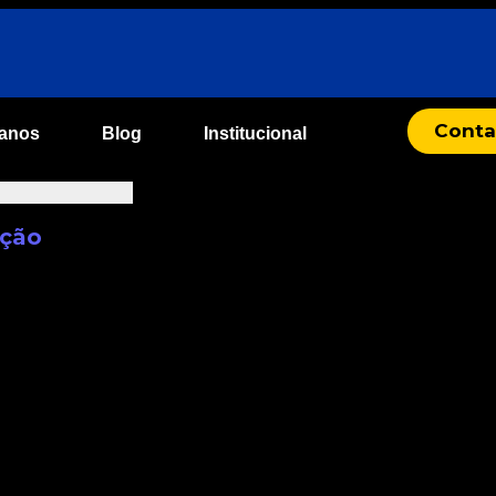
Conta
lanos
Blog
Institucional
ação
Livros
Marca
Marketing
Notícias
Portifólio
Web
Back
Marketing Digital
SEO
Mídia Social