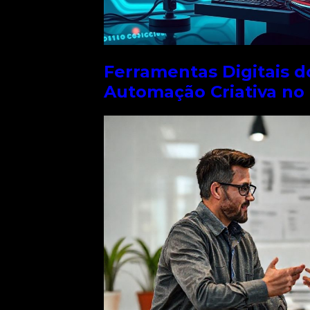
 sem se
Ferramentas Digitais d
Automação Criativa no
 em tarefas
omplexos.
s e conceitos.
tas digitais do
os, vídeos e
ritesonic estão
 em questão de
 precisam
a e eficiente.