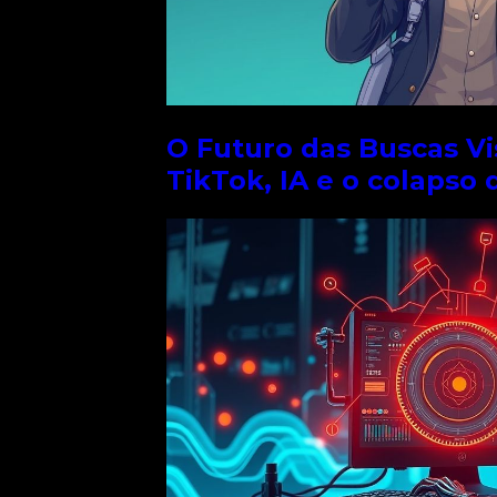
ação criativa
ficativamente o
loraremos como
ê pode fazer
O Futuro das Buscas Vi
TikTok, IA e o colapso 
 avançadas,
automatizar
até a criação de
ro estão se
ofissionais de
stratégicos de
ucionando a
os. Ferramentas
a sugerir
design
vo, mas também