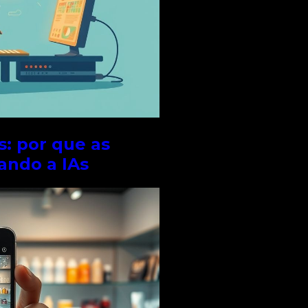
: por que as
ando a IAs