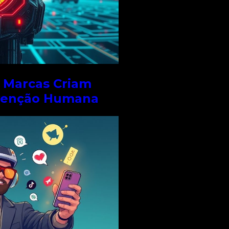
o Marcas Criam
venção Humana