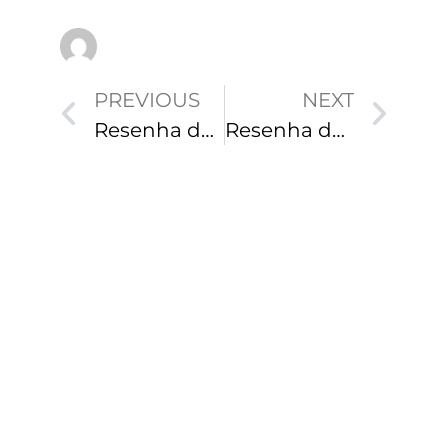
PREVIOUS
NEXT
Resenha do Livro: Marketing 4.0
Resenha do Livro: Steve Jobs
Marketing Digital 5.0: Estratégias
Humanas em um Mundo de IA