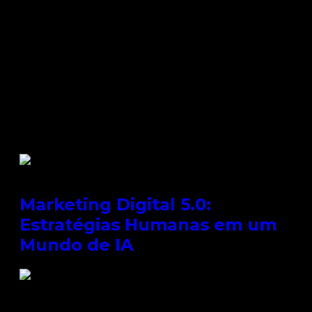
Back
Marketing Digital
SEO
Mídia Social
Redes Sociais
Back
SEO
Mídia Social
Redes Sociais
Back
Redes Sociais
Marketing Digital 5.0:
Estratégias Humanas em um
Mundo de IA